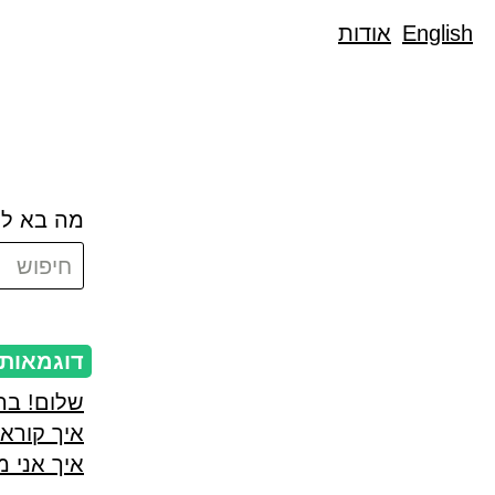
English
אודות
מה בא לך
חיפוש
דוגמאות
שלום! בר
איך קורא
איך אני מ